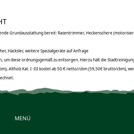
HT
de Grundausstattung bereit: Rasentrimmer, Heckenschere (motorisiert 
r, Häcksler, weitere Spezialgeräte auf Anfrage
n, um diese ordnungsgemäß zu entsorgen. Hierzu hält die Stadtreinigung 
m), Altholz Kat. I -III kostet ab 50-€ netto//cbm (59,50€ brutto/cbm), 
rechnet.
MENÜ