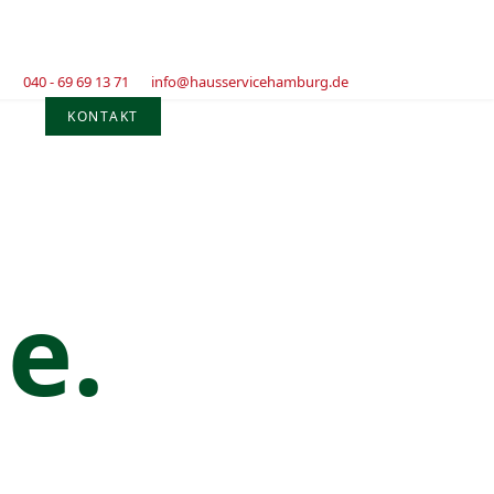
040 - 69 69 13 71
info@hausservicehamburg.de
KONTAKT
e.